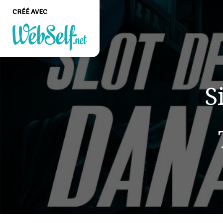
CRÉÉ AVEC
Créer un site web de
qualité professionnelle
et personnalisable sans
S
aucune connaissance en
programmation
COMMENCEZ