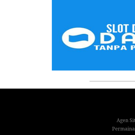
Agen Si
Permainan