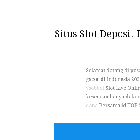
Situs Slot Deposi
Selamat datang di pusa
gacor di Indonesia 20
ys88bet
Slot Live Onli
keseruan hanya dalam
dana
Bersama4d TOP S